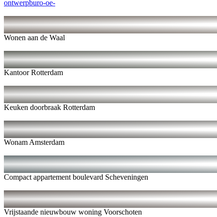
ontwerpburo-oe-
Wonen aan de Waal
Kantoor Rotterdam
Keuken doorbraak Rotterdam
Wonam Amsterdam
Compact appartement boulevard Scheveningen
Vrijstaande nieuwbouw woning Voorschoten